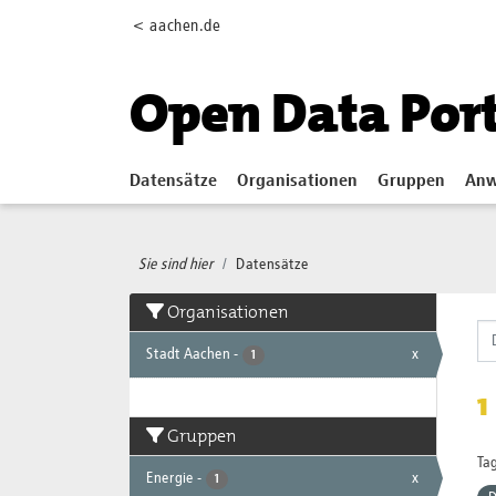
Skip to main content
< aachen.de
Open Data Por
Datensätze
Organisationen
Gruppen
Anw
Sie sind hier
Datensätze
Organisationen
Stadt Aachen
-
x
1
1
Gruppen
Tag
Energie
-
x
1