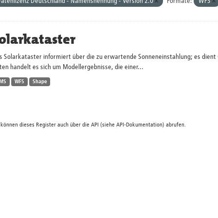
atenlizenz Deutschland - Namensnennung - Version 2.0
Formate:
WFS
olarkataster
s Solarkataster informiert über die zu erwartende Sonneneinstahlung; es dien
en handelt es sich um Modellergebnisse, die einer...
MS
WFS
Shape
 können dieses Register auch über die
API
(siehe
API-Dokumentation
) abrufen.