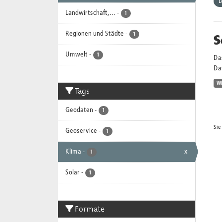
D
Landwirtschaft,...
-
1
Regionen und Städte
-
S
1
Umwelt
-
1
Da
Dat
W
Tags
Geodaten
-
1
Sie
Geoservice
-
1
Klima
-
x
1
Solar
-
1
Formate