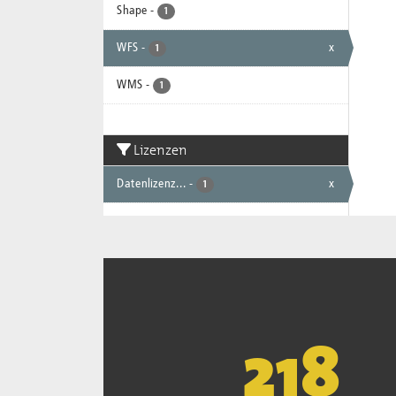
Shape
-
1
WFS
-
x
1
WMS
-
1
Lizenzen
Datenlizenz...
-
x
1
221