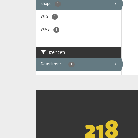
Shape
-
x
1
WFS
-
1
WMS
-
1
Lizenzen
Datenlizenz...
-
x
1
221