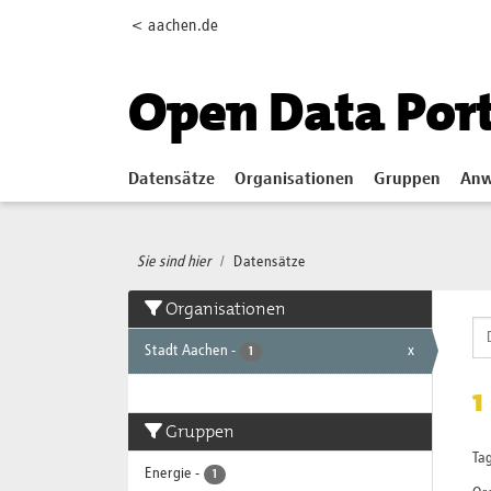
Skip to main content
< aachen.de
Open Data Por
Datensätze
Organisationen
Gruppen
Anw
Sie sind hier
Datensätze
Organisationen
Stadt Aachen
-
x
1
1
Gruppen
Tag
Energie
-
1