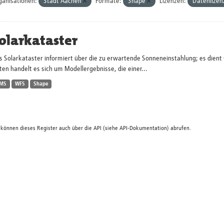
ganisationen:
Stadt Aachen
Formate:
Shape
Lizenzen:
Datenlizen
olarkataster
s Solarkataster informiert über die zu erwartende Sonneneinstahlung; es dien
en handelt es sich um Modellergebnisse, die einer...
MS
WFS
Shape
 können dieses Register auch über die
API
(siehe
API-Dokumentation
) abrufen.