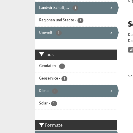
Or
Landwirtschaft,...
-
x
1
Regionen und Städte
-
S
1
Umwelt
-
x
1
Da
Dat
W
Tags
Geodaten
-
1
Sie
Geoservice
-
1
Klima
-
x
1
Solar
-
1
Formate