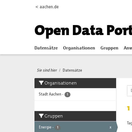
Skip to main content
< aachen.de
Open Data Por
Datensätze
Organisationen
Gruppen
Anw
Sie sind hier
Datensätze
Organisationen
Stadt Aachen
-
1
1
Gruppen
Tag
Energie
-
x
1