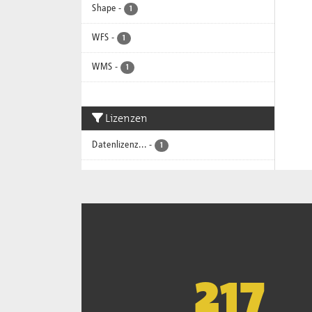
Shape
-
1
WFS
-
1
WMS
-
1
Lizenzen
Datenlizenz...
-
1
221