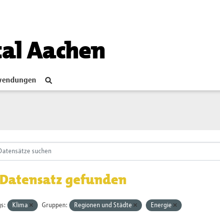
tal Aachen
endungen
 Datensatz gefunden
s:
Klima
Gruppen:
Regionen und Städte
Energie