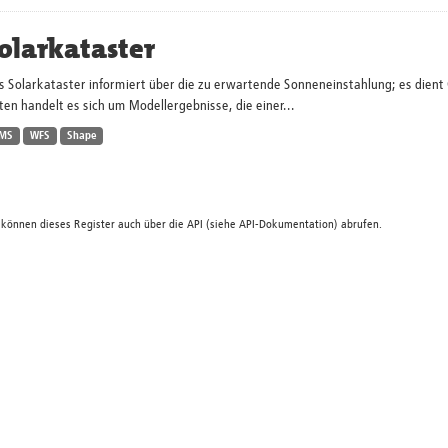
olarkataster
s Solarkataster informiert über die zu erwartende Sonneneinstahlung; es dien
en handelt es sich um Modellergebnisse, die einer...
MS
WFS
Shape
 können dieses Register auch über die
API
(siehe
API-Dokumentation
) abrufen.