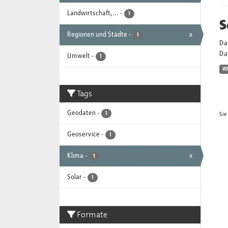
Landwirtschaft,...
-
1
S
Regionen und Städte
-
x
1
Da
Dat
Umwelt
-
1
W
Tags
Geodaten
-
1
Sie
Geoservice
-
1
Klima
-
x
1
Solar
-
1
Formate