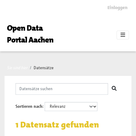
Skip to main content
Einloggen
Open Data
Portal Aachen
Sie sind hier
Datensätze
Sortieren nach
1 Datensatz gefunden