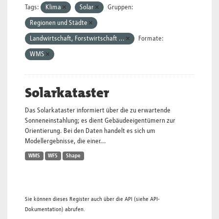
Tags:
Klima
Solar
Gruppen:
Regionen und Städte
Landwirtschaft, Forstwirtschaft ...
Formate:
WMS
Solarkataster
Das Solarkataster informiert über die zu erwartende
Sonneneinstahlung; es dient Gebäudeeigentümern zur
Orientierung. Bei den Daten handelt es sich um
Modellergebnisse, die einer...
WMS
WFS
Shape
Sie können dieses Register auch über die
API
(siehe
API-
Dokumentation
) abrufen.