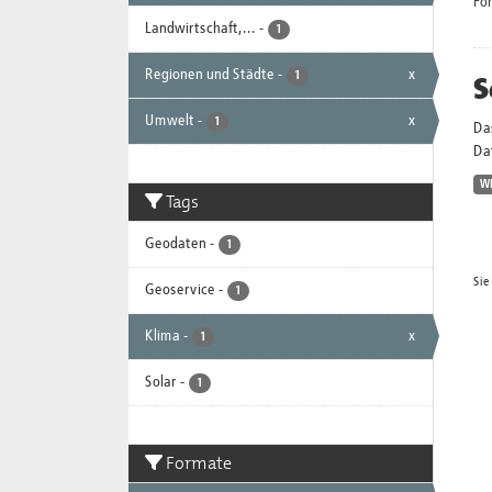
Fo
Landwirtschaft,...
-
1
Regionen und Städte
-
x
S
1
Umwelt
-
x
1
Da
Dat
W
Tags
Geodaten
-
1
Sie
Geoservice
-
1
Klima
-
x
1
Solar
-
1
Formate