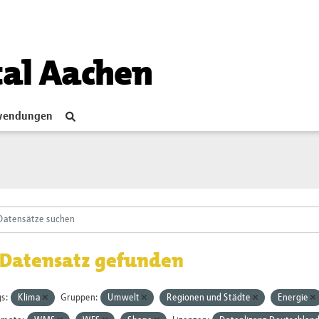
tal Aachen
endungen
 Datensatz gefunden
s:
Klima
Gruppen:
Umwelt
Regionen und Städte
Energie