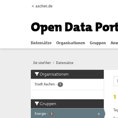
Skip to main content
< aachen.de
Open Data Por
Datensätze
Organisationen
Gruppen
Anw
Sie sind hier
Datensätze
Organisationen
Stadt Aachen
-
1
1
Gruppen
Tag
Energie
-
x
1