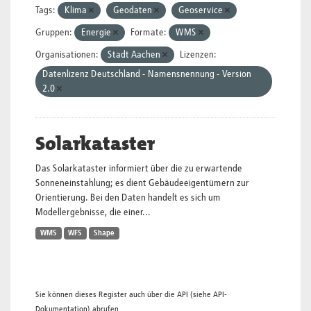
Tags:
Klima
Geodaten
Geoservice
Gruppen:
Energie
Formate:
WMS
Organisationen:
Stadt Aachen
Lizenzen:
Datenlizenz Deutschland - Namensnennung - Version
2.0
Solarkataster
Das Solarkataster informiert über die zu erwartende
Sonneneinstahlung; es dient Gebäudeeigentümern zur
Orientierung. Bei den Daten handelt es sich um
Modellergebnisse, die einer...
WMS
WFS
Shape
Sie können dieses Register auch über die
API
(siehe
API-
Dokumentation
) abrufen.