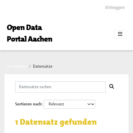
Skip to main content
Einloggen
Open Data
Portal Aachen
Sie sind hier
Datensätze
Sortieren nach
1 Datensatz gefunden