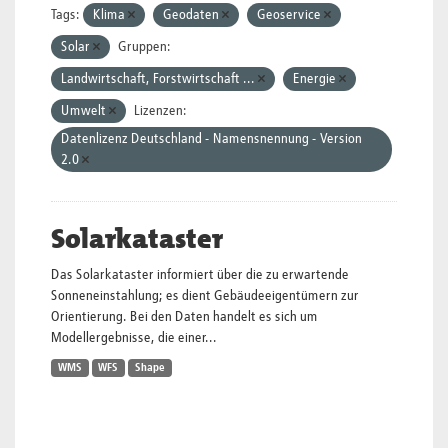
Tags:
Klima
Geodaten
Geoservice
Solar
Gruppen:
Landwirtschaft, Forstwirtschaft ...
Energie
Umwelt
Lizenzen:
Datenlizenz Deutschland - Namensnennung - Version
2.0
Solarkataster
Das Solarkataster informiert über die zu erwartende
Sonneneinstahlung; es dient Gebäudeeigentümern zur
Orientierung. Bei den Daten handelt es sich um
Modellergebnisse, die einer...
WMS
WFS
Shape