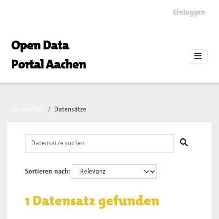
Skip to main content
Einloggen
Open Data
Portal Aachen
Sie sind hier
Datensätze
Sortieren nach
1 Datensatz gefunden