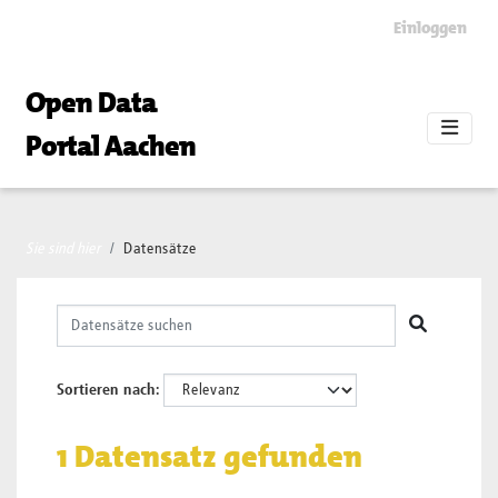
Skip to main content
Einloggen
Open Data
Portal Aachen
Sie sind hier
Datensätze
Sortieren nach
1 Datensatz gefunden