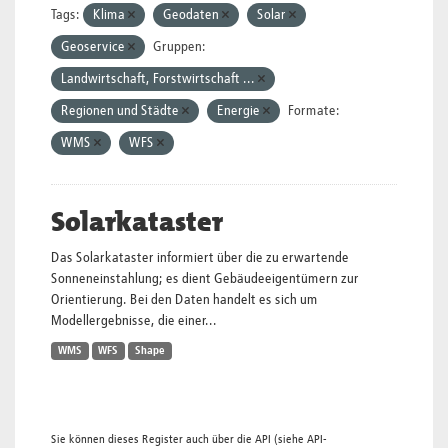
Tags:
Klima
Geodaten
Solar
Geoservice
Gruppen:
Landwirtschaft, Forstwirtschaft ...
Regionen und Städte
Energie
Formate:
WMS
WFS
Solarkataster
Das Solarkataster informiert über die zu erwartende
Sonneneinstahlung; es dient Gebäudeeigentümern zur
Orientierung. Bei den Daten handelt es sich um
Modellergebnisse, die einer...
WMS
WFS
Shape
Sie können dieses Register auch über die
API
(siehe
API-