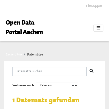
Skip to main content
Einloggen
Open Data
Portal Aachen
Sie sind hier
Datensätze
Sortieren nach
1 Datensatz gefunden