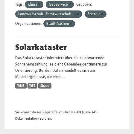
Tags:
Klima
Geoservice
Gruppen:
Landwirtschaft, Forstwirtschaft ...
Energie
Organisationen:
Stadt Aachen
Solarkataster
Das Solarkataster informiert über die zu erwartende
Sonneneinstahlung; es dient Gebäudeeigentümern zur
Orientierung. Bei den Daten handelt es sich um
Modellergebnisse, die einer...
WMS
WFS
Shape
Sie können dieses Register auch über die
API
(siehe
API-
Dokumentation
) abrufen.