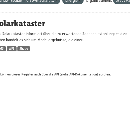
andwirtschaft, Forstwirtschaft ...
Energie
Organisationen:
Stadt A
olarkataster
s Solarkataster informiert über die zu erwartende Sonneneinstahlung; es dien
en handelt es sich um Modellergebnisse, die einer...
MS
WFS
Shape
 können dieses Register auch über die
API
(siehe
API-Dokumentation
) abrufen.