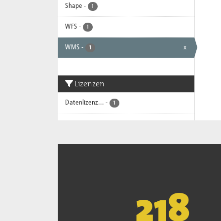
Shape
-
1
WFS
-
1
WMS
-
x
1
Lizenzen
Datenlizenz...
-
1
221