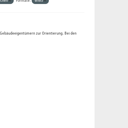
achen
Formate:
WMS
t Gebäudeeigentümern zur Orientierung. Bei den