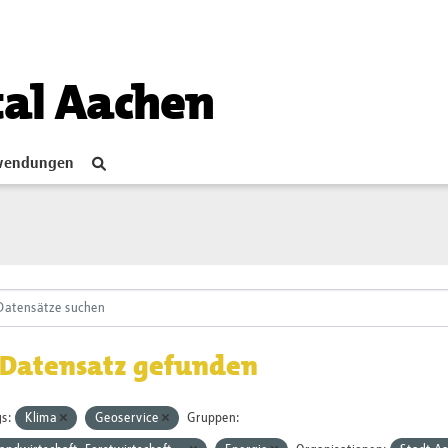
tal Aachen
endungen
 Datensatz gefunden
s:
Klima
Geoservice
Gruppen: