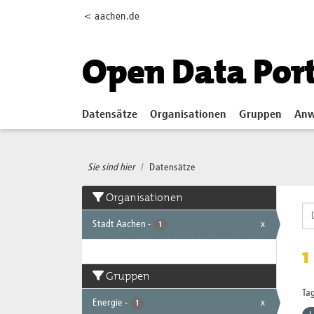
Skip to main content
< aachen.de
Open Data Por
Datensätze
Organisationen
Gruppen
Anw
Sie sind hier
Datensätze
Organisationen
Stadt Aachen
-
x
1
1
Gruppen
Tag
Energie
-
x
1