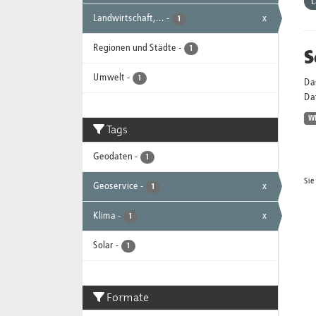
L
Landwirtschaft,...
-
x
1
Regionen und Städte
-
S
1
Umwelt
-
1
Da
Dat
W
Tags
Geodaten
-
1
Sie
Geoservice
-
x
1
Klima
-
x
1
Solar
-
1
Formate