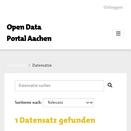
Skip to main content
Einloggen
Open Data
Portal Aachen
Sie sind hier
Datensätze
Sortieren nach
1 Datensatz gefunden