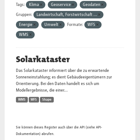
Tags:
Klima
Geoservice
Geodaten
Gruppen:
Landwirtschaft, Forstwirtschaft ...
Energie
Umwelt
Formate:
WFS
WMS
Solarkataster
Das Solarkataster informiert über die zu erwartende
Sonneneinstahlung; es dient Gebäudeeigentümern zur
Orientierung. Bei den Daten handelt es sich um
Modellergebnisse, die einer...
WMS
WFS
Shape
Sie können dieses Register auch über die
API
(siehe
API-
Dokumentation
) abrufen.