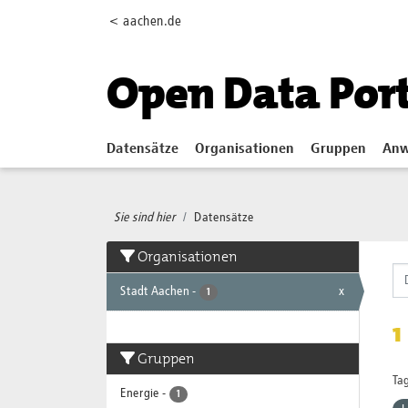
Skip to main content
< aachen.de
Open Data Por
Datensätze
Organisationen
Gruppen
Anw
Sie sind hier
Datensätze
Organisationen
Stadt Aachen
-
x
1
1
Gruppen
Tag
Energie
-
1