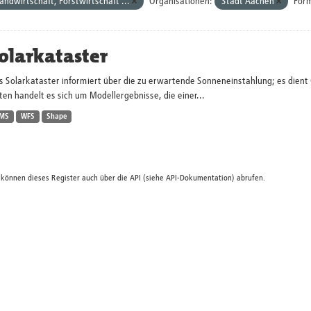
andwirtschaft, Forstwirtschaft ...
Organisationen:
Stadt Aachen
For
olarkataster
s Solarkataster informiert über die zu erwartende Sonneneinstahlung; es dien
en handelt es sich um Modellergebnisse, die einer...
MS
WFS
Shape
 können dieses Register auch über die
API
(siehe
API-Dokumentation
) abrufen.