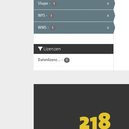
Shape
-
x
1
WFS
-
x
1
WMS
-
x
1
Lizenzen
Datenlizenz...
-
1
221