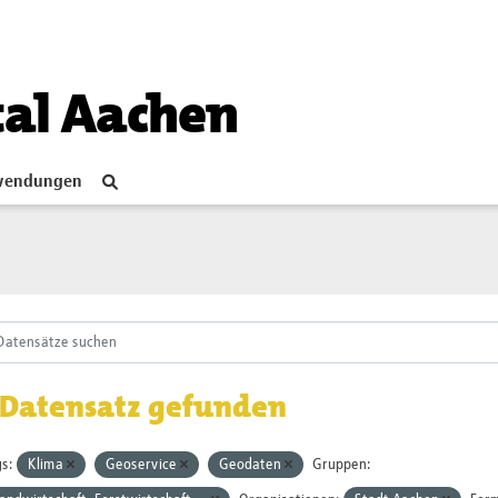
tal Aachen
endungen
 Datensatz gefunden
s:
Klima
Geoservice
Geodaten
Gruppen: