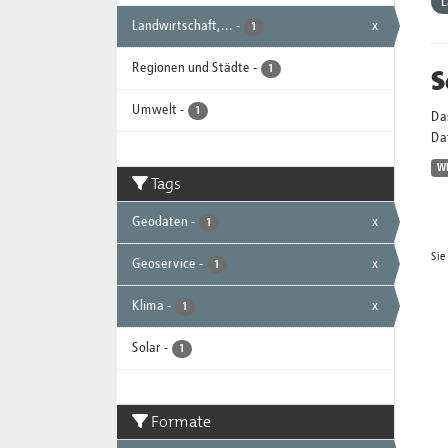
L
Landwirtschaft,...
-
x
1
Regionen und Städte
-
S
1
Umwelt
-
1
Da
Dat
W
Tags
Geodaten
-
x
1
Sie
Geoservice
-
x
1
Klima
-
x
1
Solar
-
1
Formate