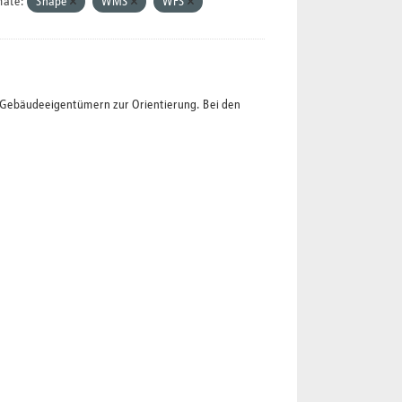
mate:
Shape
WMS
WFS
t Gebäudeeigentümern zur Orientierung. Bei den