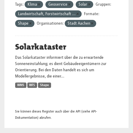
Tags:
Klima
Geoservice
Solar
Gruppen:
Landwirtschaft, Forstwirtschaft ...
Formate:
Shape
Organisationen:
Stadt Aachen
Solarkataster
Das Solarkataster informiert über die zu erwartende
Sonneneinstahlung; es dient Gebäudeeigentümern zur
Orientierung. Bei den Daten handelt es sich um
Modellergebnisse, die einer...
WMS
WFS
Shape
Sie können dieses Register auch über die
API
(siehe
API-
Dokumentation
) abrufen.