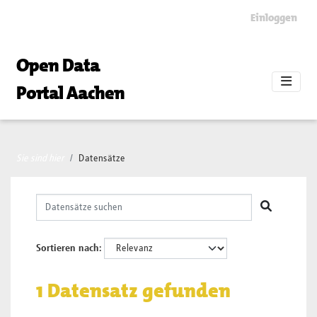
Skip to main content
Einloggen
Open Data
Portal Aachen
Sie sind hier
Datensätze
Sortieren nach
1 Datensatz gefunden