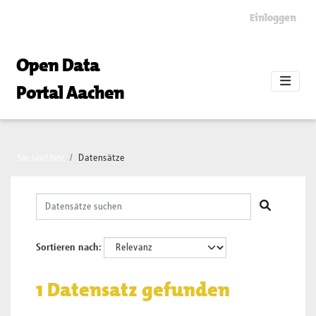
Skip to main content
Einloggen
Open Data
Portal Aachen
Sie sind hier
Datensätze
Sortieren nach
1 Datensatz gefunden