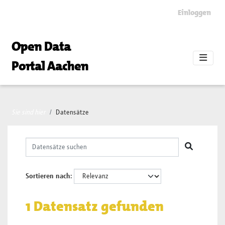
Skip to main content
Einloggen
Open Data
Portal Aachen
Sie sind hier
Datensätze
Sortieren nach
1 Datensatz gefunden