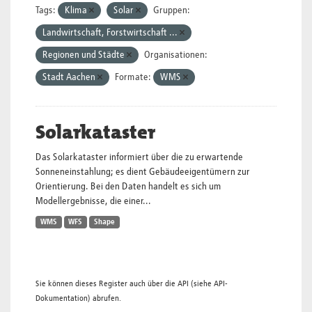
Tags:
Klima
Solar
Gruppen:
Landwirtschaft, Forstwirtschaft ...
Regionen und Städte
Organisationen:
Stadt Aachen
Formate:
WMS
Solarkataster
Das Solarkataster informiert über die zu erwartende
Sonneneinstahlung; es dient Gebäudeeigentümern zur
Orientierung. Bei den Daten handelt es sich um
Modellergebnisse, die einer...
WMS
WFS
Shape
Sie können dieses Register auch über die
API
(siehe
API-
Dokumentation
) abrufen.