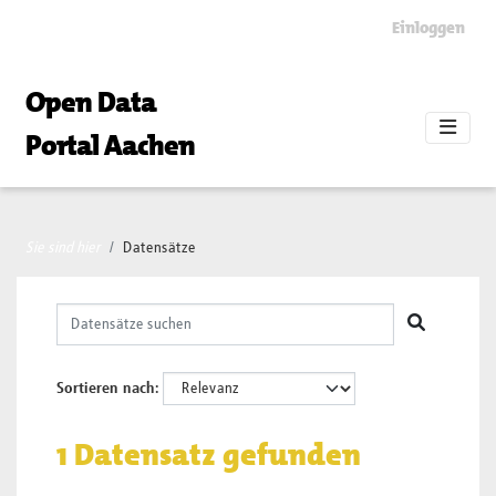
Skip to main content
Einloggen
Open Data
Portal Aachen
Sie sind hier
Datensätze
Sortieren nach
1 Datensatz gefunden