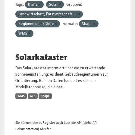
Tags:
Klima
Solar
Gruppen:
Landwirtschaft, Forstwirtschaft ...
Regionen und Städte
Formate:
Shape
WMS
Solarkataster
Das Solarkataster informiert über die zu erwartende
Sonneneinstahlung; es dient Gebäudeeigentümern zur
Orientierung. Bei den Daten handelt es sich um
Modellergebnisse, die einer...
WMS
WFS
Shape
Sie können dieses Register auch über die
API
(siehe
API-
Dokumentation
) abrufen.