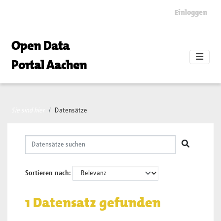
Skip to main content
Einloggen
Open Data
Portal Aachen
Sie sind hier
Datensätze
Sortieren nach
1 Datensatz gefunden