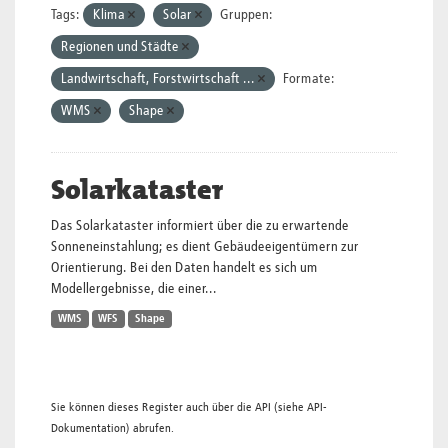
Tags:
Klima
Solar
Gruppen:
Regionen und Städte
Landwirtschaft, Forstwirtschaft ...
Formate:
WMS
Shape
Solarkataster
Das Solarkataster informiert über die zu erwartende
Sonneneinstahlung; es dient Gebäudeeigentümern zur
Orientierung. Bei den Daten handelt es sich um
Modellergebnisse, die einer...
WMS
WFS
Shape
Sie können dieses Register auch über die
API
(siehe
API-
Dokumentation
) abrufen.