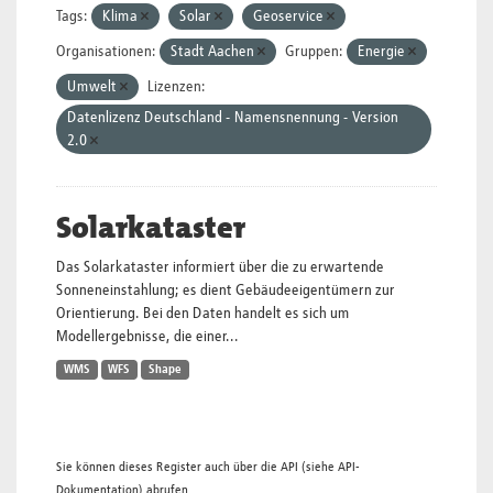
Tags:
Klima
Solar
Geoservice
Organisationen:
Stadt Aachen
Gruppen:
Energie
Umwelt
Lizenzen:
Datenlizenz Deutschland - Namensnennung - Version
2.0
Solarkataster
Das Solarkataster informiert über die zu erwartende
Sonneneinstahlung; es dient Gebäudeeigentümern zur
Orientierung. Bei den Daten handelt es sich um
Modellergebnisse, die einer...
WMS
WFS
Shape
Sie können dieses Register auch über die
API
(siehe
API-
Dokumentation
) abrufen.