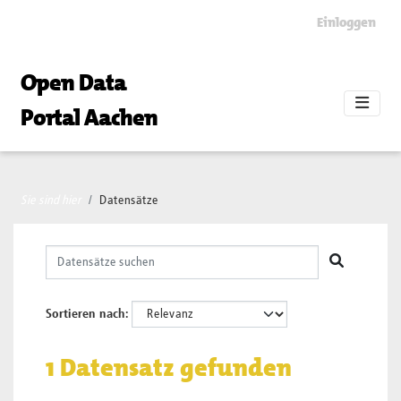
Skip to main content
Einloggen
Open Data
Portal Aachen
Sie sind hier
Datensätze
Sortieren nach
1 Datensatz gefunden