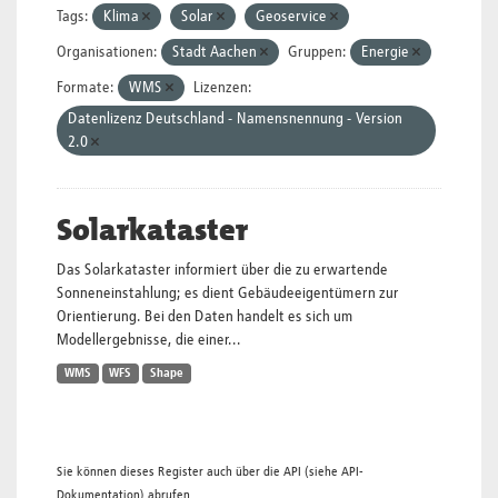
Tags:
Klima
Solar
Geoservice
Organisationen:
Stadt Aachen
Gruppen:
Energie
Formate:
WMS
Lizenzen:
Datenlizenz Deutschland - Namensnennung - Version
2.0
Solarkataster
Das Solarkataster informiert über die zu erwartende
Sonneneinstahlung; es dient Gebäudeeigentümern zur
Orientierung. Bei den Daten handelt es sich um
Modellergebnisse, die einer...
WMS
WFS
Shape
Sie können dieses Register auch über die
API
(siehe
API-
Dokumentation
) abrufen.