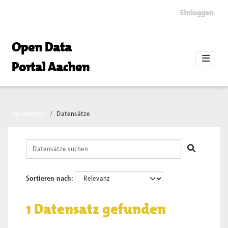
Skip to main content
Einloggen
Open Data
Portal Aachen
Sie sind hier
Datensätze
Sortieren nach
1 Datensatz gefunden