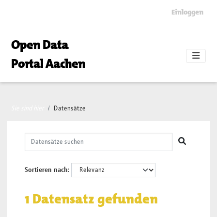
Skip to main content
Einloggen
Open Data
Portal Aachen
Sie sind hier
Datensätze
Sortieren nach
1 Datensatz gefunden