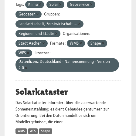
Tags:
Klima
Solar
Geoservice
Geodaten
Gruppen:
Landwirtschaft, Forstwirtschaft ...
Regionen und Städte
Organisationen:
Stadt Aachen
Formate:
WMS
Shape
WFS
Lizenzen:
Datenlizenz Deutschland - Namensnennung - Version
2.0
Solarkataster
Das Solarkataster informiert über die zu erwartende
Sonneneinstahlung; es dient Gebäudeeigentümern zur
Orientierung. Bei den Daten handelt es sich um
Modellergebnisse, die einer...
WMS
WFS
Shape