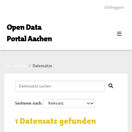
Skip to main content
Einloggen
Open Data
Portal Aachen
Sie sind hier
Datensätze
Sortieren nach
1 Datensatz gefunden