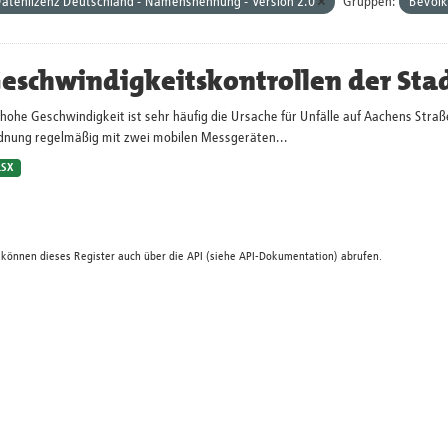
atenlizenz Deutschland - Namensnennung - Version 2.0
Gruppen:
Bevölk
eschwindigkeitskontrollen der Sta
hohe Geschwindigkeit ist sehr häufig die Ursache für Unfälle auf Aachens Straß
dnung regelmäßig mit zwei mobilen Messgeräten...
LSX
 können dieses Register auch über die
API
(siehe
API-Dokumentation
) abrufen.