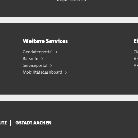
Weitere Services
E
Geodatenportal
C
Ratsinfo
A
Serviceportal
AP
Mobilitätsdashboard
UTZ
©STADT AACHEN