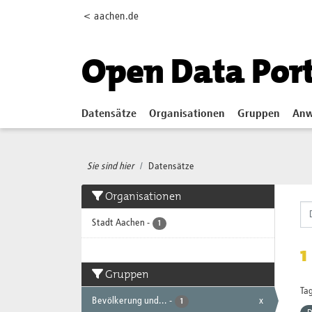
Skip to main content
< aachen.de
Open Data Por
Datensätze
Organisationen
Gruppen
Anw
Sie sind hier
Datensätze
Organisationen
Stadt Aachen
-
1
1
Gruppen
Tag
Bevölkerung und...
-
x
1