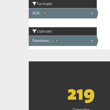
Formate
XLSX
-
x
1
Lizenzen
Datenlizenz...
-
x
1
222
Datensätze