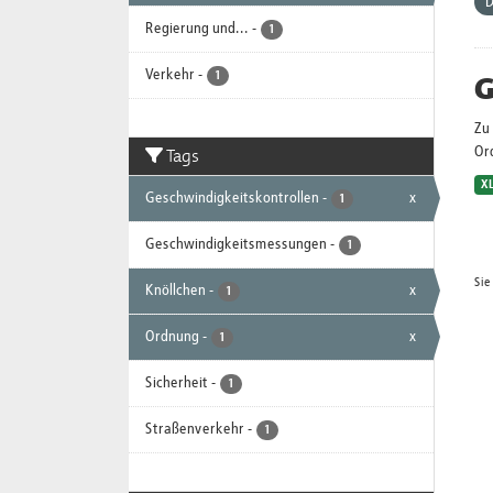
D
Regierung und...
-
1
Verkehr
-
G
1
Zu 
Tags
Or
X
Geschwindigkeitskontrollen
-
x
1
Geschwindigkeitsmessungen
-
1
Sie
Knöllchen
-
x
1
Ordnung
-
x
1
Sicherheit
-
1
Straßenverkehr
-
1