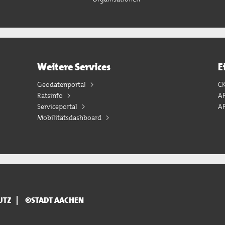
Weitere Services
E
Geodatenportal
C
Ratsinfo
A
Serviceportal
AP
Mobilitätsdashboard
UTZ
©STADT AACHEN