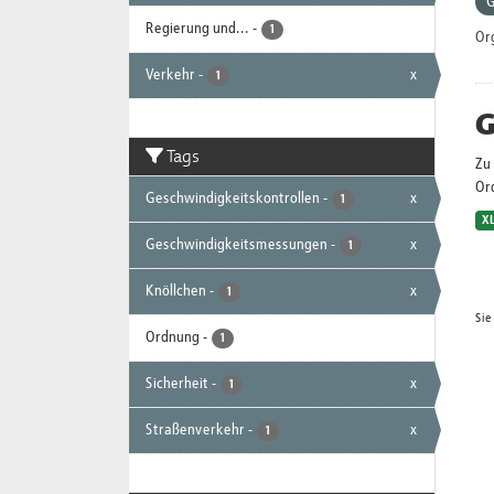
G
Regierung und...
-
1
Or
Verkehr
-
x
1
G
Tags
Zu 
Or
Geschwindigkeitskontrollen
-
x
1
X
Geschwindigkeitsmessungen
-
x
1
Knöllchen
-
x
1
Sie
Ordnung
-
1
Sicherheit
-
x
1
Straßenverkehr
-
x
1