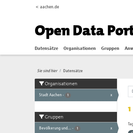
Skip to main content
< aachen.de
Open Data Por
Datensätze
Organisationen
Gruppen
Anw
Sie sind hier
Datensätze
Organisationen
Stadt Aachen
-
x
1
1
Gruppen
Tag
Bevölkerung und...
-
x
1