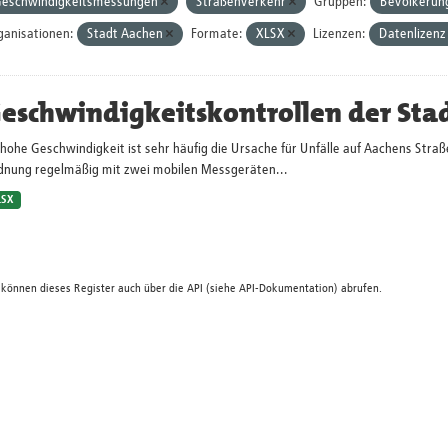
eschwindigkeitsmessungen
Straßenverkehr
Gruppen:
Bevölkerung
ganisationen:
Stadt Aachen
Formate:
XLSX
Lizenzen:
Datenlizenz
eschwindigkeitskontrollen der Sta
hohe Geschwindigkeit ist sehr häufig die Ursache für Unfälle auf Aachens Straß
dnung regelmäßig mit zwei mobilen Messgeräten...
LSX
 können dieses Register auch über die
API
(siehe
API-Dokumentation
) abrufen.