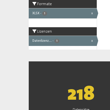
Formate
XLSX
-
x
1
Lizenzen
Datenlizenz...
-
x
1
222
Datensätze