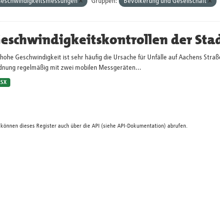
eschwindigkeitsmessungen
Gruppen:
Bevölkerung und Gesellschaft
eschwindigkeitskontrollen der Sta
hohe Geschwindigkeit ist sehr häufig die Ursache für Unfälle auf Aachens Straß
dnung regelmäßig mit zwei mobilen Messgeräten...
LSX
 können dieses Register auch über die
API
(siehe
API-Dokumentation
) abrufen.