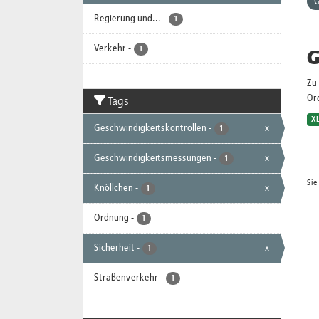
G
Regierung und...
-
1
Verkehr
-
G
1
Zu 
Tags
Or
X
Geschwindigkeitskontrollen
-
x
1
Geschwindigkeitsmessungen
-
x
1
Sie
Knöllchen
-
x
1
Ordnung
-
1
Sicherheit
-
x
1
Straßenverkehr
-
1