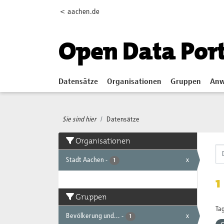
Skip to main content
< aachen.de
Open Data Por
Datensätze
Organisationen
Gruppen
Anw
Sie sind hier
Datensätze
Organisationen
Stadt Aachen
-
x
1
1
Gruppen
Tag
Bevölkerung und...
-
x
1