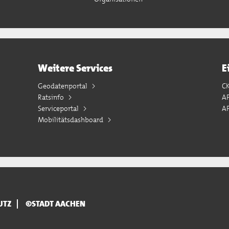
Weitere Services
E
Geodatenportal
C
Ratsinfo
A
Serviceportal
AP
Mobilitätsdashboard
UTZ
©STADT AACHEN