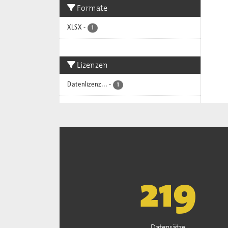
Formate
XLSX
-
1
Lizenzen
Datenlizenz...
-
1
222
Datensätze