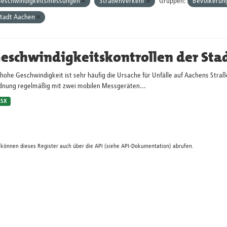
eschwindigkeitsmessungen
Straßenverkehr
Gruppen:
Bevölkerung
tadt Aachen
eschwindigkeitskontrollen der Sta
hohe Geschwindigkeit ist sehr häufig die Ursache für Unfälle auf Aachens Straß
dnung regelmäßig mit zwei mobilen Messgeräten...
LSX
 können dieses Register auch über die
API
(siehe
API-Dokumentation
) abrufen.