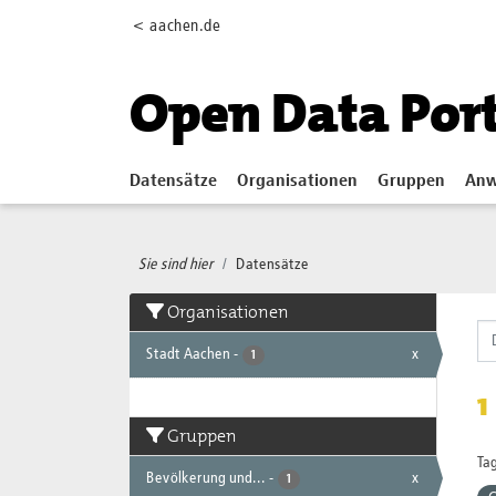
Skip to main content
< aachen.de
Open Data Por
Datensätze
Organisationen
Gruppen
Anw
Sie sind hier
Datensätze
Organisationen
Stadt Aachen
-
x
1
1
Gruppen
Tag
Bevölkerung und...
-
x
1