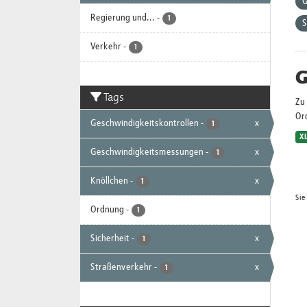
G
Regierung und...
-
1
S
Verkehr
-
1
G
Tags
Zu 
Or
Geschwindigkeitskontrollen
-
x
1
X
Geschwindigkeitsmessungen
-
x
1
Knöllchen
-
x
1
Sie
Ordnung
-
1
Sicherheit
-
x
1
Straßenverkehr
-
x
1