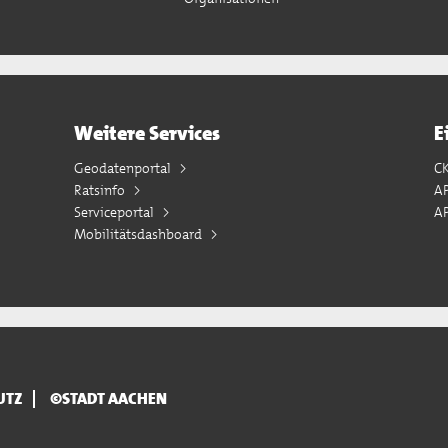
Weitere Services
E
Geodatenportal
C
Ratsinfo
A
Serviceportal
AP
Mobilitätsdashboard
UTZ
©STADT AACHEN