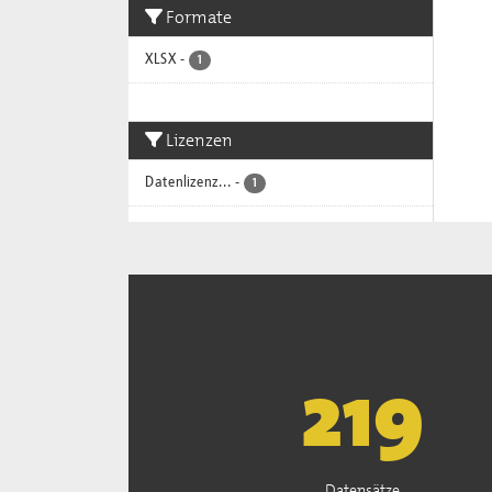
Formate
XLSX
-
1
Lizenzen
Datenlizenz...
-
1
222
Datensätze