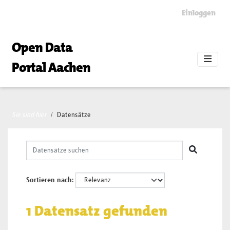
Skip to main content
Einloggen
Open Data
Portal Aachen
Sie sind hier
Datensätze
Sortieren nach
1 Datensatz gefunden