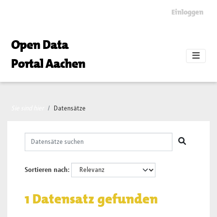
Skip to main content
Einloggen
Open Data
Portal Aachen
Sie sind hier
Datensätze
Sortieren nach
1 Datensatz gefunden