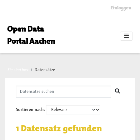
Skip to main content
Einloggen
Open Data
Portal Aachen
Sie sind hier
Datensätze
Sortieren nach
1 Datensatz gefunden