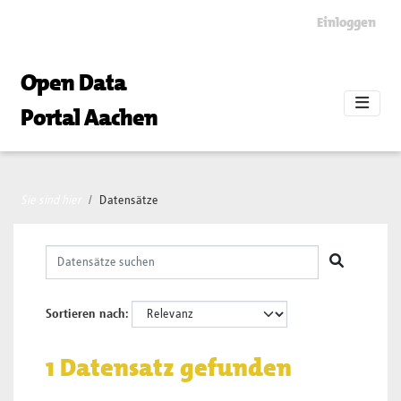
Skip to main content
Einloggen
Open Data
Portal Aachen
Sie sind hier
Datensätze
Sortieren nach
1 Datensatz gefunden