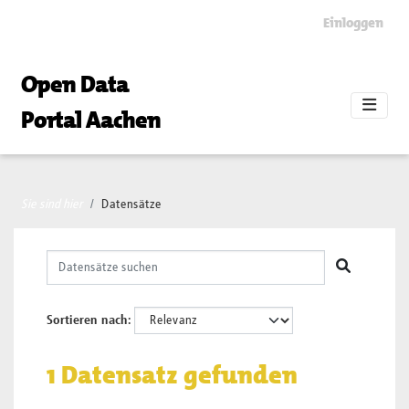
Skip to main content
Einloggen
Open Data
Portal Aachen
Sie sind hier
Datensätze
Sortieren nach
1 Datensatz gefunden