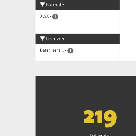
Formate
XLSX
-
1
Lizenzen
Datenlizenz...
-
1
222
Datensätze