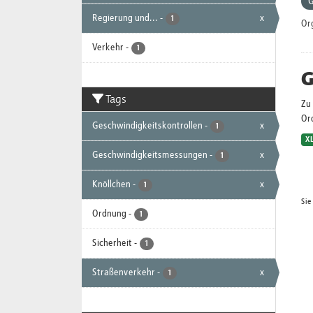
G
Regierung und...
-
x
1
Or
Verkehr
-
1
G
Tags
Zu 
Or
Geschwindigkeitskontrollen
-
x
1
X
Geschwindigkeitsmessungen
-
x
1
Knöllchen
-
x
1
Sie
Ordnung
-
1
Sicherheit
-
1
Straßenverkehr
-
x
1