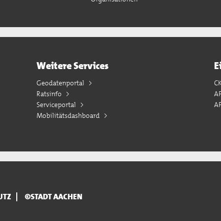
Weitere Services
E
Geodatenportal
C
Ratsinfo
A
Serviceportal
AP
Mobilitätsdashboard
UTZ
©STADT AACHEN