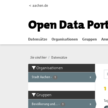
Skip to main content
< aachen.de
Open Data Por
Datensätze
Organisationen
Gruppen
Anw
Sie sind hier
Datensätze
Organisationen
Stadt Aachen
-
x
1
1
Gruppen
Tag
Bevölkerung und...
-
x
1