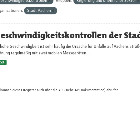
eschwindigkeitskontrollen
Gruppen:
Regierung und öffentlicher Sektor
ganisationen:
Stadt Aachen
eschwindigkeitskontrollen der Sta
hohe Geschwindigkeit ist sehr häufig die Ursache für Unfälle auf Aachens Straß
dnung regelmäßig mit zwei mobilen Messgeräten...
LSX
 können dieses Register auch über die
API
(siehe
API-Dokumentation
) abrufen.