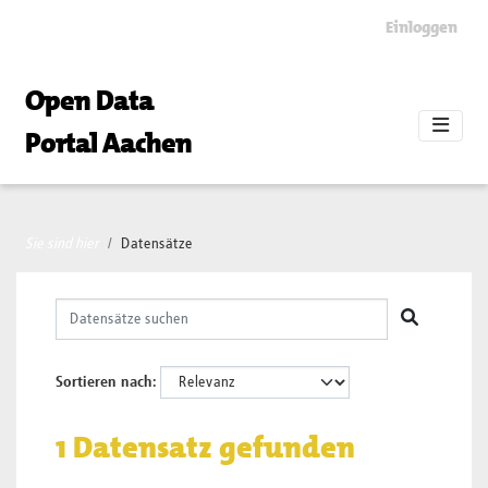
Skip to main content
Einloggen
Open Data
Portal Aachen
Sie sind hier
Datensätze
Sortieren nach
1 Datensatz gefunden