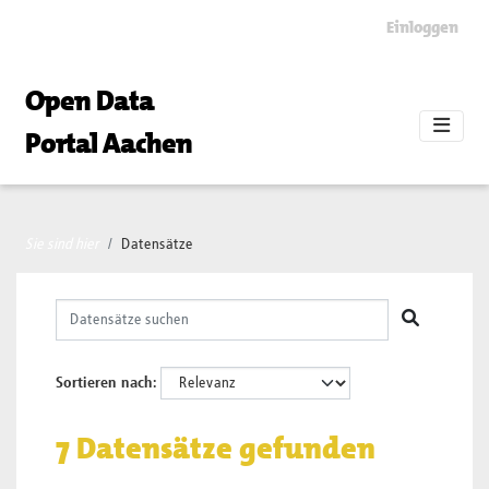
Skip to main content
Einloggen
Open Data
Portal Aachen
Sie sind hier
Datensätze
Sortieren nach
7 Datensätze gefunden