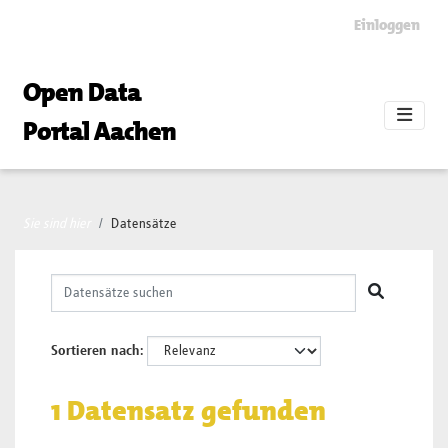
Skip to main content
Einloggen
Open Data
Portal Aachen
Sie sind hier
Datensätze
Sortieren nach
1 Datensatz gefunden