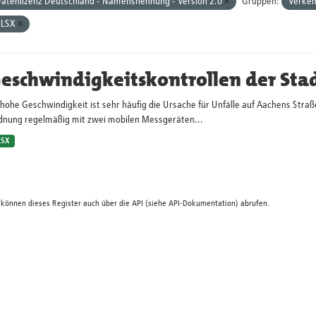
atenlizenz Deutschland - Namensnennung - Version 2.0
Gruppen:
Verke
XLSX
eschwindigkeitskontrollen der Sta
hohe Geschwindigkeit ist sehr häufig die Ursache für Unfälle auf Aachens Straß
dnung regelmäßig mit zwei mobilen Messgeräten...
LSX
 können dieses Register auch über die
API
(siehe
API-Dokumentation
) abrufen.