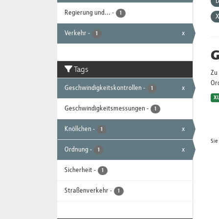
D
Regierung und...
-
1
Verkehr
-
x
1
G
Tags
Zu 
Or
Geschwindigkeitskontrollen
-
x
1
X
Geschwindigkeitsmessungen
-
1
Knöllchen
-
x
1
Sie
Ordnung
-
x
1
Sicherheit
-
1
Straßenverkehr
-
1