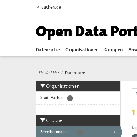
Skip to main content
< aachen.de
Open Data Por
Datensätze
Organisationen
Gruppen
Anw
Sie sind hier
Datensätze
Organisationen
Stadt Aachen
-
1
1
Gruppen
Tag
Bevölkerung und...
-
x
1