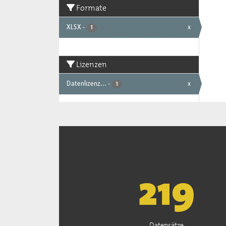
Formate
XLSX
-
x
1
Lizenzen
Datenlizenz...
-
x
1
222
Datensätze