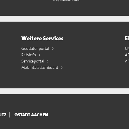
Weitere Services
E
Geodatenportal
C
Ratsinfo
A
Serviceportal
AP
Mobilitätsdashboard
UTZ
©STADT AACHEN