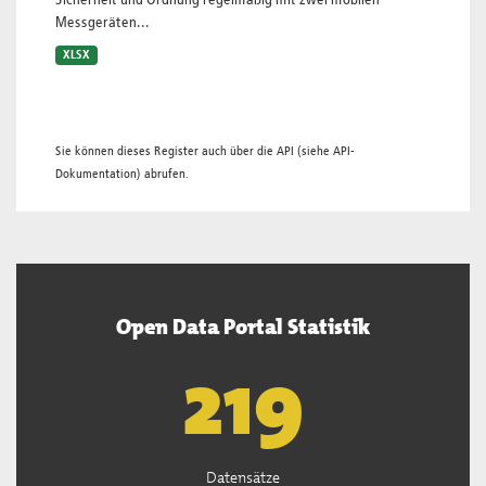
Sicherheit und Ordnung regelmäßig mit zwei mobilen
Messgeräten...
XLSX
Sie können dieses Register auch über die
API
(siehe
API-
Dokumentation
) abrufen.
Open Data Portal Statistik
221
Datensätze