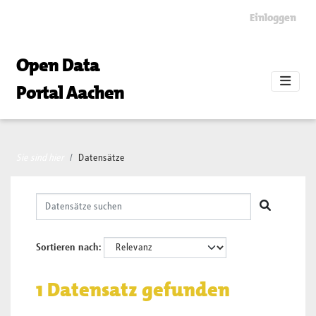
Skip to main content
Einloggen
Open Data
Portal Aachen
Sie sind hier
Datensätze
Sortieren nach
1 Datensatz gefunden