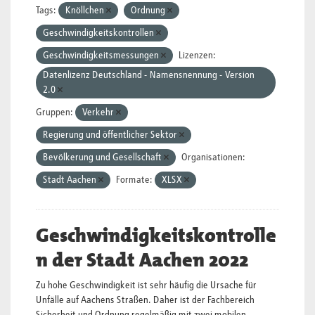
Tags:
Knöllchen
Ordnung
Geschwindigkeitskontrollen
Geschwindigkeitsmessungen
Lizenzen:
Datenlizenz Deutschland - Namensnennung - Version
2.0
Gruppen:
Verkehr
Regierung und öffentlicher Sektor
Bevölkerung und Gesellschaft
Organisationen:
Stadt Aachen
Formate:
XLSX
Geschwindigkeitskontrolle
n der Stadt Aachen 2022
Zu hohe Geschwindigkeit ist sehr häufig die Ursache für
Unfälle auf Aachens Straßen. Daher ist der Fachbereich