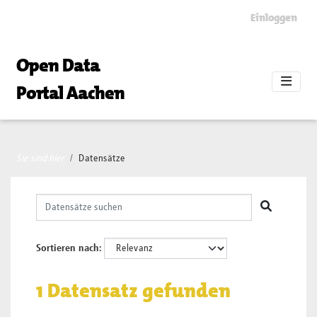
Skip to main content
Einloggen
Open Data
Portal Aachen
Sie sind hier
Datensätze
Sortieren nach
1 Datensatz gefunden