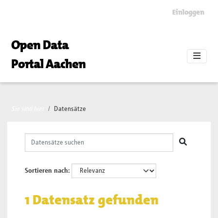
Skip to main content
Einloggen
Open Data
Portal Aachen
Sie sind hier
Datensätze
Sortieren nach
1 Datensatz gefunden