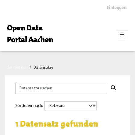
Skip to main content
Einloggen
Open Data
Portal Aachen
Sie sind hier
Datensätze
Sortieren nach
1 Datensatz gefunden