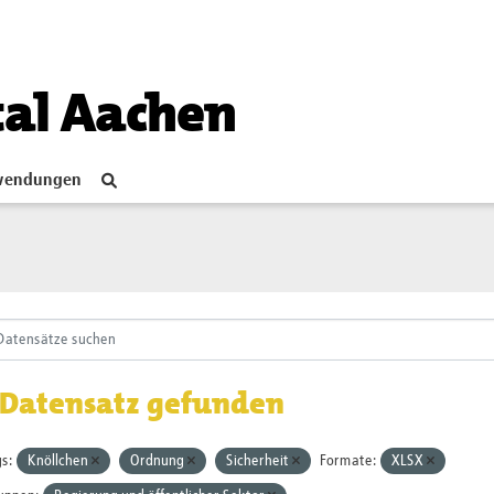
tal Aachen
endungen
 Datensatz gefunden
s:
Knöllchen
Ordnung
Sicherheit
Formate:
XLSX