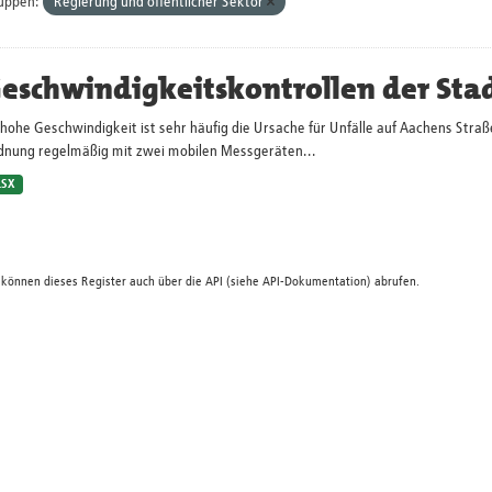
uppen:
Regierung und öffentlicher Sektor
eschwindigkeitskontrollen der Sta
hohe Geschwindigkeit ist sehr häufig die Ursache für Unfälle auf Aachens Straß
dnung regelmäßig mit zwei mobilen Messgeräten...
LSX
 können dieses Register auch über die
API
(siehe
API-Dokumentation
) abrufen.