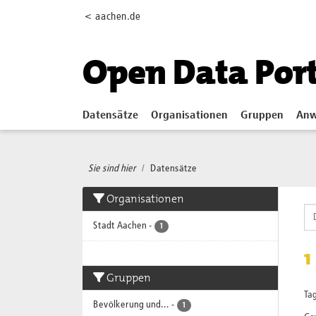
Skip to main content
< aachen.de
Open Data Por
Datensätze
Organisationen
Gruppen
Anw
Sie sind hier
Datensätze
Organisationen
Stadt Aachen
-
1
1
Gruppen
Tag
Bevölkerung und...
-
1