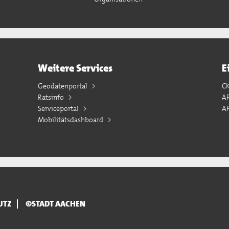
Weitere Services
E
Geodatenportal
C
Ratsinfo
A
Serviceportal
AP
Mobilitätsdashboard
UTZ
©STADT AACHEN