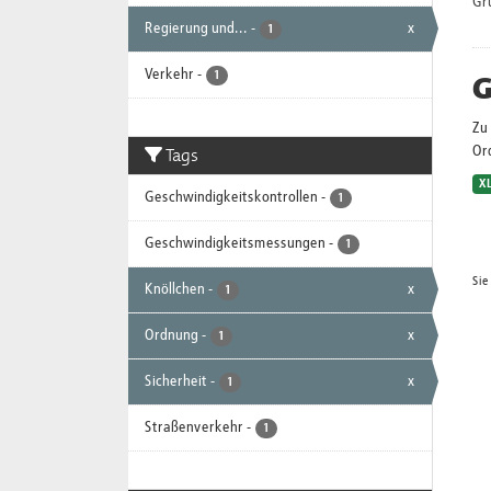
Gr
Regierung und...
-
x
1
Verkehr
-
G
1
Zu 
Tags
Or
X
Geschwindigkeitskontrollen
-
1
Geschwindigkeitsmessungen
-
1
Sie
Knöllchen
-
x
1
Ordnung
-
x
1
Sicherheit
-
x
1
Straßenverkehr
-
1