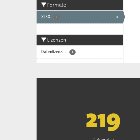
Formate
XLSX
-
x
1
Lizenzen
Datenlizenz...
-
1
222
Datensätze