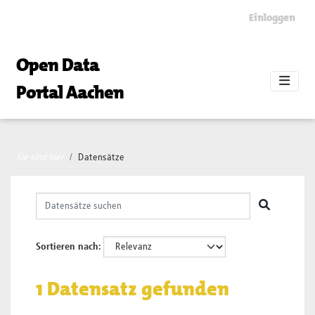
Skip to main content
Einloggen
Open Data
Portal Aachen
Sie sind hier
Datensätze
Sortieren nach
1 Datensatz gefunden