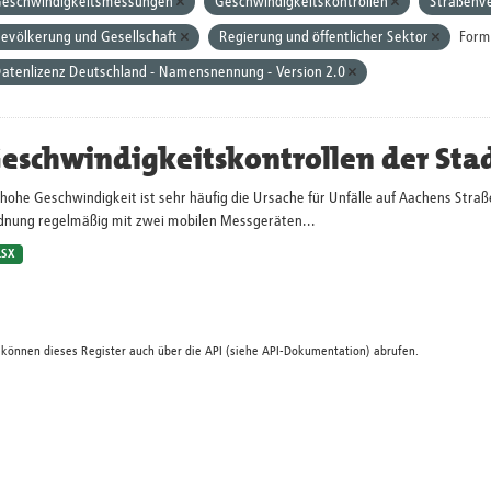
eschwindigkeitsmessungen
Geschwindigkeitskontrollen
Straßenv
evölkerung und Gesellschaft
Regierung und öffentlicher Sektor
Form
atenlizenz Deutschland - Namensnennung - Version 2.0
eschwindigkeitskontrollen der Sta
hohe Geschwindigkeit ist sehr häufig die Ursache für Unfälle auf Aachens Straß
dnung regelmäßig mit zwei mobilen Messgeräten...
LSX
 können dieses Register auch über die
API
(siehe
API-Dokumentation
) abrufen.