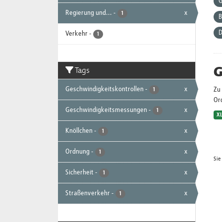
G
Regierung und...
-
x
1
B
D
Verkehr
-
1
G
Tags
Geschwindigkeitskontrollen
-
x
Zu 
1
Or
Geschwindigkeitsmessungen
-
x
1
X
Knöllchen
-
x
1
Ordnung
-
x
1
Sie
Sicherheit
-
x
1
Straßenverkehr
-
x
1