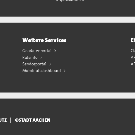
Weitere Services
E
Geodatenportal
C
Ratsinfo
A
Serviceportal
AP
Mobilitätsdashboard
UTZ
©STADT AACHEN