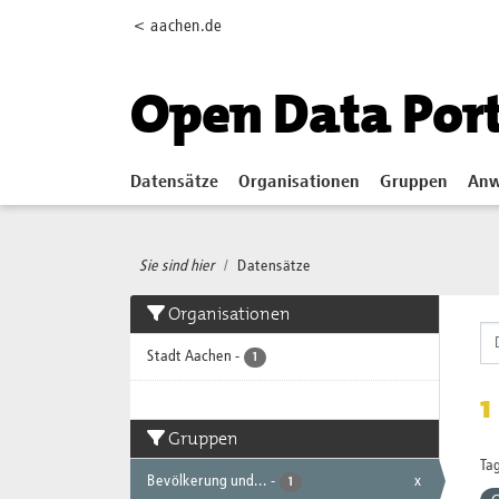
Skip to main content
< aachen.de
Open Data Por
Datensätze
Organisationen
Gruppen
Anw
Sie sind hier
Datensätze
Organisationen
Stadt Aachen
-
1
1
Gruppen
Tag
Bevölkerung und...
-
x
1