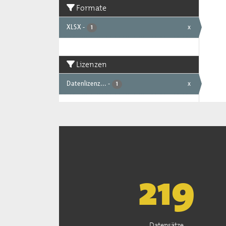
Formate
XLSX
-
x
1
Lizenzen
Datenlizenz...
-
x
1
222
Datensätze