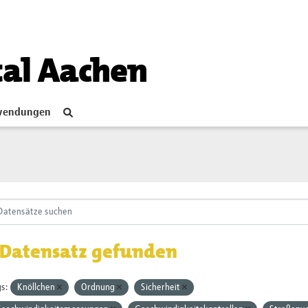
tal Aachen
endungen
 Datensatz gefunden
s:
Knöllchen
Ordnung
Sicherheit