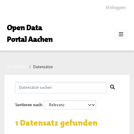
Skip to main content
Einloggen
Open Data
Portal Aachen
Sie sind hier
Datensätze
Sortieren nach
1 Datensatz gefunden