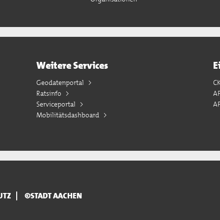
Weitere Services
E
Geodatenportal
C
Ratsinfo
A
Serviceportal
AP
Mobilitätsdashboard
UTZ
©STADT AACHEN