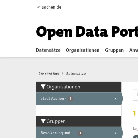
Skip to main content
< aachen.de
Open Data Por
Datensätze
Organisationen
Gruppen
Anw
Sie sind hier
Datensätze
Organisationen
Stadt Aachen
-
x
1
1
Gruppen
Tag
Bevölkerung und...
-
x
1