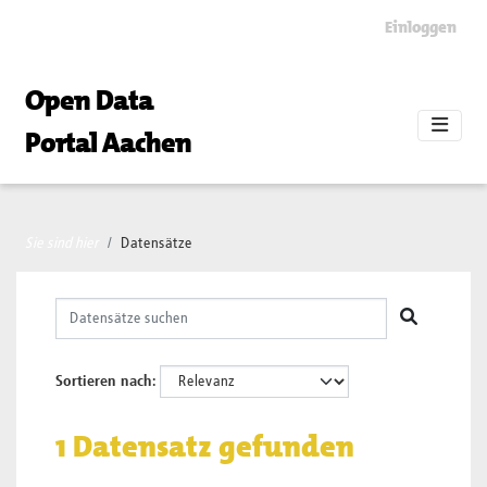
Skip to main content
Einloggen
Open Data
Portal Aachen
Sie sind hier
Datensätze
Sortieren nach
1 Datensatz gefunden