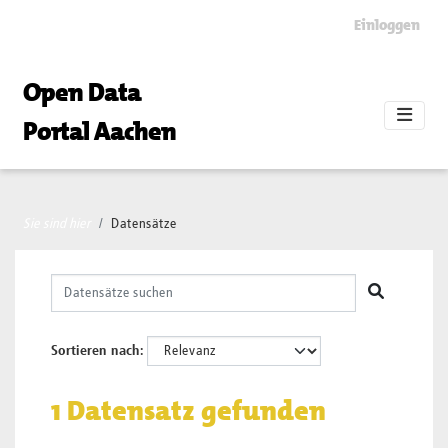
Skip to main content
Einloggen
Open Data
Portal Aachen
Sie sind hier
Datensätze
Sortieren nach
1 Datensatz gefunden