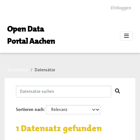
Skip to main content
Einloggen
Open Data
Portal Aachen
Sie sind hier
Datensätze
Sortieren nach
1 Datensatz gefunden