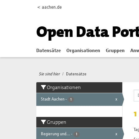
Skip to main content
< aachen.de
Open Data Por
Datensätze
Organisationen
Gruppen
Anw
Sie sind hier
Datensätze
Organisationen
Stadt Aachen
-
x
1
1
Gruppen
Tag
Regierung und...
-
x
1