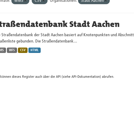
rmate:
WMS
CSV
Organisationen:
Stadt Aachen
traßendatenbank Stadt Aachen
 Straßendatenbank der Stadt Aachen basiert auf Knotenpunkten und Abschnitten.
raßenliste gebunden. Die Straßendatenbank...
MS
WFS
CSV
HTML
 können dieses Register auch über die
API
(siehe
API-Dokumentation
) abrufen.