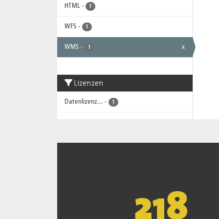
HTML
-
1
WFS
-
1
WMS
-
x
1
Lizenzen
Datenlizenz...
-
1
221