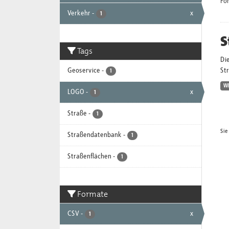
Fo
Verkehr
-
x
1
S
Tags
Die
Geoservice
-
St
1
W
LOGO
-
x
1
Straße
-
1
Sie
Straßendatenbank
-
1
Straßenflächen
-
1
Formate
CSV
-
x
1