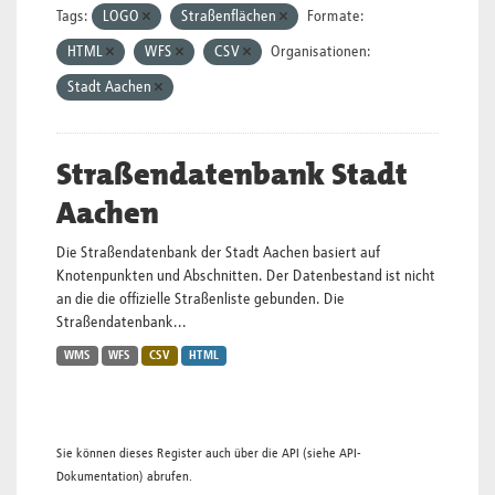
Tags:
LOGO
Straßenflächen
Formate:
HTML
WFS
CSV
Organisationen:
Stadt Aachen
Straßendatenbank Stadt
Aachen
Die Straßendatenbank der Stadt Aachen basiert auf
Knotenpunkten und Abschnitten. Der Datenbestand ist nicht
an die die offizielle Straßenliste gebunden. Die
Straßendatenbank...
WMS
WFS
CSV
HTML
Sie können dieses Register auch über die
API
(siehe
API-
Dokumentation
) abrufen.