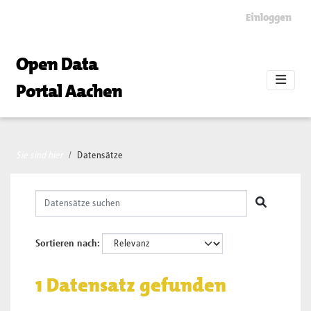
Skip to main content
Einloggen
Open Data
Portal Aachen
Sie sind hier
Datensätze
Sortieren nach
1 Datensatz gefunden