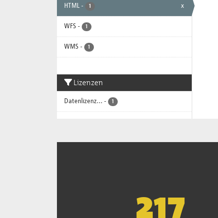
HTML
-
x
1
WFS
-
1
WMS
-
1
Lizenzen
Datenlizenz...
-
1
221