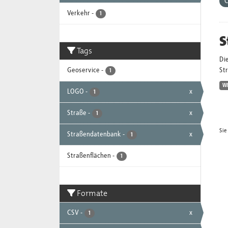
Verkehr
-
1
S
Tags
Die
Geoservice
-
St
1
W
LOGO
-
x
1
Straße
-
x
1
Sie
Straßendatenbank
-
x
1
Straßenflächen
-
1
Formate
CSV
-
x
1