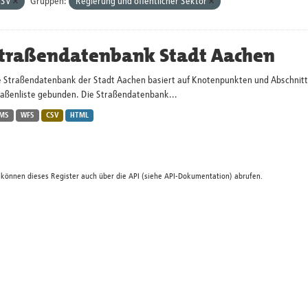
CSV
Gruppen:
Regierung und öffentlicher Sektor
traßendatenbank Stadt Aachen
 Straßendatenbank der Stadt Aachen basiert auf Knotenpunkten und Abschnitten.
raßenliste gebunden. Die Straßendatenbank...
MS
WFS
CSV
HTML
 können dieses Register auch über die
API
(siehe
API-Dokumentation
) abrufen.