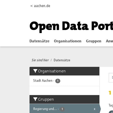
Skip to main content
< aachen.de
Open Data Por
Datensätze
Organisationen
Gruppen
Anw
Sie sind hier
Datensätze
Organisationen
Stadt Aachen
-
1
1
Gruppen
Tag
Regierung und...
-
x
1