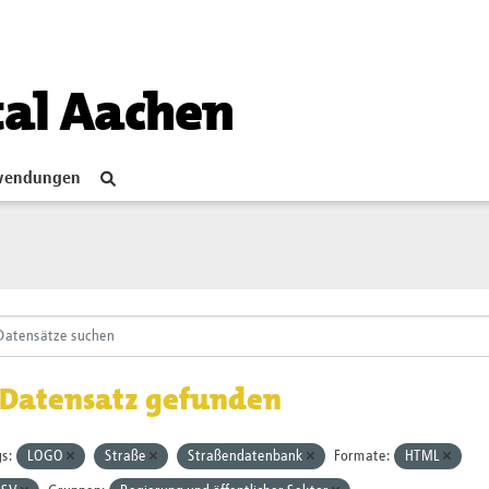
tal Aachen
endungen
 Datensatz gefunden
s:
LOGO
Straße
Straßendatenbank
Formate:
HTML